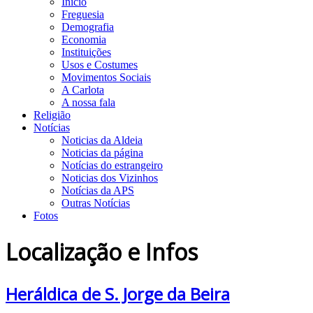
Início
Freguesia
Demografia
Economia
Instituições
Usos e Costumes
Movimentos Sociais
A Carlota
A nossa fala
Religião
Notícias
Noticias da Aldeia
Noticias da página
Notícias do estrangeiro
Noticias dos Vizinhos
Notícias da APS
Outras Notícias
Fotos
Localização e Infos
Heráldica de S. Jorge da Beira