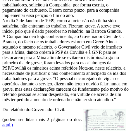
trabalhadores, solicitou à Companhia, por forma escrita, o
pagamento do carbureto. Deram como prazo, para a companhia
implementar essa petição o fim do ano.
No dia 2 de Janeiro de 1939, como a pretensão não tinha sido
satisfeita, não entraram ao trabalho. Fizeram greve. A greve teve
início, pelo que é dado perceber no relatório, na Barroca Grande.
A Companhia deu logo conhecimento, ao Governador Civil de C.
Branco, do facto de os trabalhadores estarem em Greve.Ainda
segundo o mesmo relatório, o Governador Civil veio de imediato
para a Mina, dando ordem à PSP da Covilhã e à GNR para se
deslocarem para a Mina afim de se evitarem distúrbios.Logo no
primeiro dia de greve, foram levados para os calabouços da
PSP/Covilhã os mineiros acima referidos.Nota-se, neste relatório, a
necessidade de justificar o não conhecimento antecipado da ida dos
trabalhadores para a greve. "O pessoal encarregado de vigiar os
operários durante o serviço, dizem não terem ouvido falar nunca em
greve, mas estas declarações carecem de fundamento pelo motivo do
referido pessoal se achar despeitado, em virtude de acerca de um
mês ter pedido aumento de ordenado e não ter sido atendido."
Do relatório do Governador Civil:
(podem ser lidas mais 2 páginas do doc.
aqui )