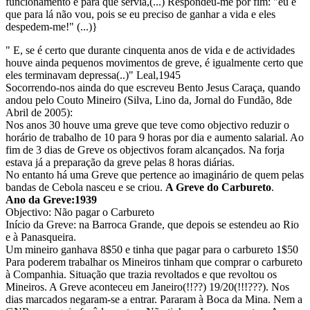
funcionamento e para que servia,(...) Respondeu-me por fim: "eu é
que para lá não vou, pois se eu preciso de ganhar a vida e eles
despedem-me!" (...)}
" E, se é certo que durante cinquenta anos de vida e de actividades
houve ainda pequenos movimentos de greve, é igualmente certo que
eles terminavam depressa(..)" Leal,1945
Socorrendo-nos ainda do que escreveu Bento Jesus Caraça, quando
andou pelo Couto Mineiro (Silva, Lino da, Jornal do Fundão, 8de
Abril de 2005):
Nos anos 30 houve uma greve que teve como objectivo reduzir o
horário de trabalho de 10 para 9 horas por dia e aumento salarial. Ao
fim de 3 dias de Greve os objectivos foram alcançados. Na forja
estava já a preparação da greve pelas 8 horas diárias.
No entanto há uma Greve que pertence ao imaginário de quem pelas
bandas de Cebola nasceu e se criou.
A Greve do Carbureto
.
Ano da Greve:1939
Objectivo: Não pagar o Carbureto
Início da Greve: na Barroca Grande, que depois se estendeu ao Rio
e à Panasqueira.
Um mineiro ganhava 8$50 e tinha que pagar para o carbureto 1$50
Para poderem trabalhar os Mineiros tinham que comprar o carbureto
à Companhia. Situação que trazia revoltados e que revoltou os
Mineiros. A Greve aconteceu em Janeiro(!!??) 19/20(!!!???). Nos
dias marcados negaram-se a entrar. Pararam à Boca da Mina. Nem a