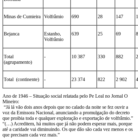
Minas de Cumieira
Volfrâmio
690
28
147
Bejanca
Estanho,
639
25
69
Volfrâmio
Total
-
10 387
330
882
(agrupamento)
Total (continente)
-
23 374
822
2 902
Ano de 1946 – Situação social relatada pelo Pe Leal no Jornal O
Mineiro:
“Já lá vão dois anos depois que no calado da noite se fez ouvir a
voz da Emissora Nacional, anunciando a promulgação do decreto
que proibia toda e qualquer exploração e exportação de volfrâmio.”
“(…) Acreditem, há muitos que já não podem esperar mais, porque
até a caridade vai diminuindo. Os que dão são cada vez menos e os
que precisam cada vez mais.”