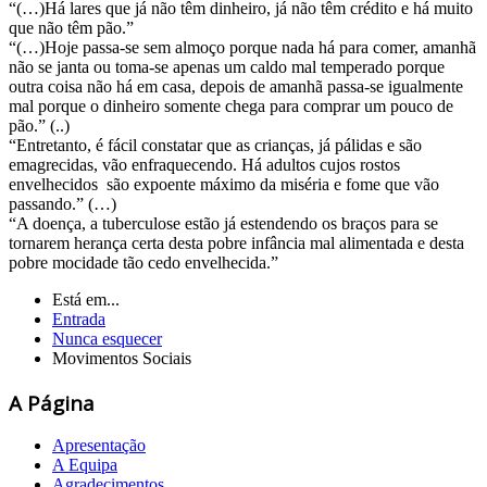
“(…)Há lares que já não têm dinheiro, já não têm crédito e há muito
que não têm pão.”
“(…)Hoje passa-se sem almoço porque nada há para comer, amanhã
não se janta ou toma-se apenas um caldo mal temperado porque
outra coisa não há em casa, depois de amanhã passa-se igualmente
mal porque o dinheiro somente chega para comprar um pouco de
pão.” (..)
“Entretanto, é fácil constatar que as crianças, já pálidas e são
emagrecidas, vão enfraquecendo. Há adultos cujos rostos
envelhecidos são expoente máximo da miséria e fome que vão
passando.” (…)
“A doença, a tuberculose estão já estendendo os braços para se
tornarem herança certa desta pobre infância mal alimentada e desta
pobre mocidade tão cedo envelhecida.”
Está em...
Entrada
Nunca esquecer
Movimentos Sociais
A Página
Apresentação
A Equipa
Agradecimentos