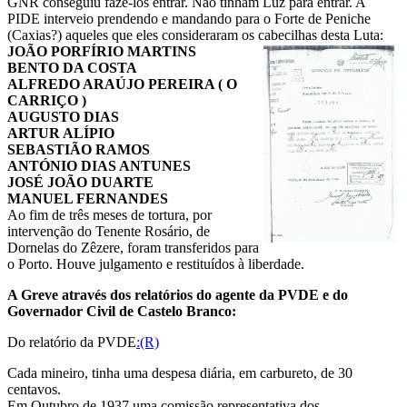
GNR conseguiu fazê-los entrar. Não tinham Luz para entrar. A
PIDE interveio prendendo e mandando para o Forte de Peniche
(Caxias?) aqueles que eles consideraram os cabecilhas desta Luta:
JOÃO PORFÍRIO MARTINS
BENTO DA COSTA
ALFREDO ARAÚJO PEREIRA ( O
CARRIÇO )
AUGUSTO DIAS
ARTUR ALÍPIO
SEBASTIÃO RAMOS
ANTÓNIO DIAS ANTUNES
JOSÉ JOÃO DUARTE
MANUEL FERNANDES
Ao fim de três meses de tortura, por
intervenção do Tenente Rosário, de
Dornelas do Zêzere, foram transferidos para
o Porto. Houve julgamento e restituídos à liberdade.
A Greve através dos relatórios do agente da PVDE e do
Governador Civil de Castelo Branco:
Do relatório da PVDE
:(R)
Cada mineiro, tinha uma despesa diária, em carbureto, de 30
centavos.
Em Outubro de 1937 uma comissão representativa dos