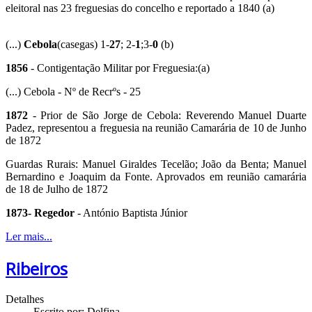
eleitoral nas 23 freguesias do concelho e reportado a 1840 (a)
(...)
Cebola
(casegas) 1-
27
; 2-
1
;3-
0
(b)
1856
- Contigentação Militar por Freguesia:(a)
(...) Cebola - Nº de Recrºs - 25
1872
- Prior de São Jorge de Cebola: Reverendo Manuel Duarte
Padez, representou a freguesia na reunião Camarária de 10 de Junho
de 1872
Guardas Rurais: Manuel Giraldes Tecelão; João da Benta; Manuel
Bernardino e Joaquim da Fonte. Aprovados em reunião camarária
de 18 de Julho de 1872
1873- Regedor
- António Baptista Júnior
Ler mais...
Ribeiros
Detalhes
Escrito por:
Delfina