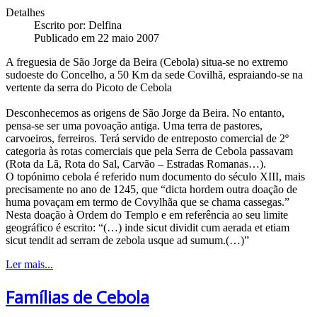
Detalhes
Escrito por:
Delfina
Publicado em 22 maio 2007
A freguesia de São Jorge da Beira (Cebola) situa-se no extremo
sudoeste do Concelho, a 50 Km da sede Covilhã, espraiando-se na
vertente da serra do Picoto de Cebola
Desconhecemos as origens de São Jorge da Beira. No entanto,
pensa-se ser uma povoação antiga. Uma terra de pastores,
carvoeiros, ferreiros. Terá servido de entreposto comercial de 2º
categoria às rotas comerciais que pela Serra de Cebola passavam
(Rota da Lã, Rota do Sal, Carvão – Estradas Romanas…).
O topónimo cebola é referido num documento do século XIII, mais
precisamente no ano de 1245, que “dicta hordem outra doação de
huma povaçam em termo de Covylhãa que se chama cassegas.”
Nesta doação à Ordem do Templo e em referência ao seu limite
geográfico é escrito: “(…) inde sicut dividit cum aerada et etiam
sicut tendit ad serram de zebola usque ad sumum.(…)”
Ler mais...
Famílias de Cebola