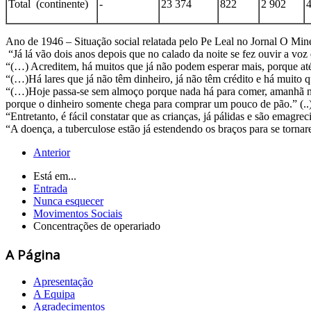
Total (continente)
-
23 374
822
2 902
Ano de 1946 – Situação social relatada pelo Pe Leal no Jornal O Mine
“Já lá vão dois anos depois que no calado da noite se fez ouvir a vo
“(…) Acreditem, há muitos que já não podem esperar mais, porque at
“(…)Há lares que já não têm dinheiro, já não têm crédito e há muito 
“(…)Hoje passa-se sem almoço porque nada há para comer, amanhã nã
porque o dinheiro somente chega para comprar um pouco de pão.” (..
“Entretanto, é fácil constatar que as crianças, já pálidas e são ema
“A doença, a tuberculose estão já estendendo os braços para se torna
Anterior
Está em...
Entrada
Nunca esquecer
Movimentos Sociais
Concentrações de operariado
A Página
Apresentação
A Equipa
Agradecimentos