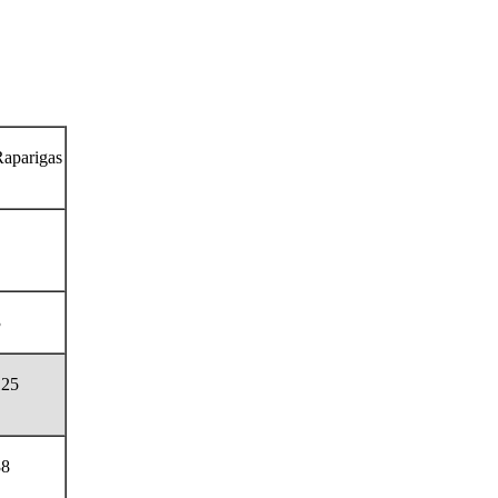
aparigas
3
125
38