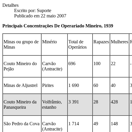
Detalhes
Escrito por:
Suporte
Publicado em 22 maio 2007
Principais Concentrações De Operariado Mineiro, 1939
Minas ou grupo de
Minério
Total de
Rapazes
Mulheres
R
Minas
Operários
Couto Mineiro do
Carvão
696
100
22
-
Pejão
(Antracite)
Minas de Aljustrel
Pirites
1 690
60
40
Couto Mineiro da
Volfrâmio,
3 391
28
428
Panasqueira
estanho
São Pedro da Cova
Carvão
1 714
49
148
(Antracite)