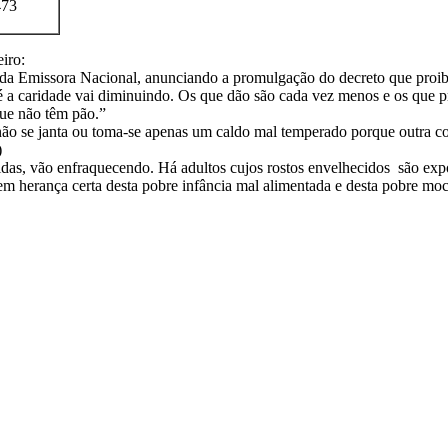
473
iro:
z da Emissora Nacional, anunciando a promulgação do decreto que proib
é a caridade vai diminuindo. Os que dão são cada vez menos e os que p
que não têm pão.”
o se janta ou toma-se apenas um caldo mal temperado porque outra co
)
grecidas, vão enfraquecendo. Há adultos cujos rostos envelhecidos são 
rem herança certa desta pobre infância mal alimentada e desta pobre mo